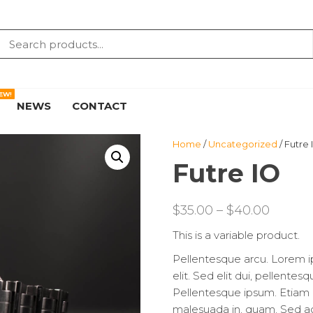
EW!
NEWS
CONTACT
Home
/
Uncategorized
/ Futre 
Futre IO
$
35.00
–
$
40.00
This is a variable product.
Pellentesque arcu. Lorem i
elit. Sed elit dui, pellentes
Pellentesque ipsum. Etiam d
malesuada in, quam. Sed a