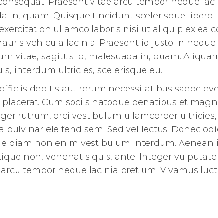
consequat. Praesent vitae arcu tempor neque laci
da in, quam. Quisque tincidunt scelerisque libero
ercitation ullamco laboris nisi ut aliquip ex e
auris vehicula lacinia. Praesent id justo in nequ
 vitae, sagittis id, malesuada in, quam. Aliquam e
uis, interdum ultricies, scelerisque eu.
iciis debitis aut rerum necessitatibus saepe eve
placerat. Cum sociis natoque penatibus et magni
ger rutrum, orci vestibulum ullamcorper ultricies, 
 pulvinar eleifend sem. Sed vel lectus. Donec odio 
tae diam non enim vestibulum interdum. Aenean id
istique non, venenatis quis, ante. Integer vulputa
tae arcu tempor neque lacinia pretium. Vivamus luct