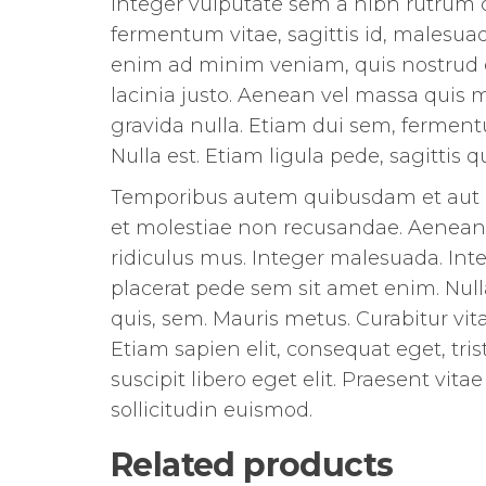
Integer vulputate sem a nibh rutrum 
fermentum vitae, sagittis id, malesua
enim ad minim veniam, quis nostrud ex
lacinia justo. Aenean vel massa quis m
gravida nulla. Etiam dui sem, fermentum
Nulla est. Etiam ligula pede, sagittis q
Temporibus autem quibusdam et aut off
et molestiae non recusandae. Aenean 
ridiculus mus. Integer malesuada. Inte
placerat pede sem sit amet enim. Nulla
quis, sem. Mauris metus. Curabitur vi
Etiam sapien elit, consequat eget, tr
suscipit libero eget elit. Praesent vi
sollicitudin euismod.
Related products