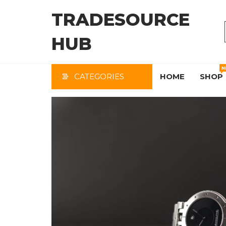
Skip
TRADESOURCE
to
the
HUB
content
N
CATEGORIES
HOME
SHOP