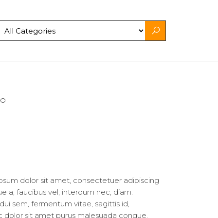
IO
psum dolor sit amet, consectetuer adipiscing
que a, faucibus vel, interdum nec, diam.
ui sem, fermentum vitae, sagittis id,
c dolor sit amet purus malesuada congue.