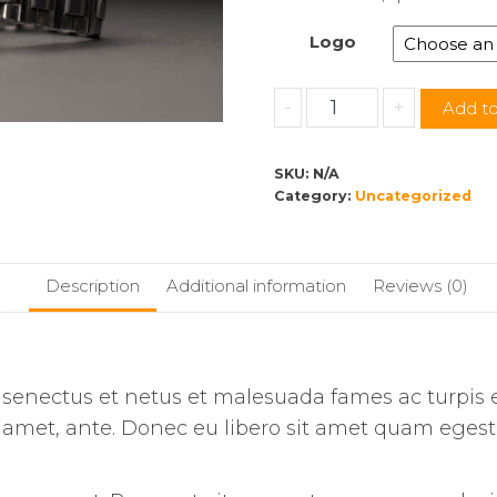
Logo
Futre
-
+
Add to
IO
quantity
SKU:
N/A
Category:
Uncategorized
Description
Additional information
Reviews (0)
 senectus et netus et malesuada fames ac turpis 
sit amet, ante. Donec eu libero sit amet quam eges