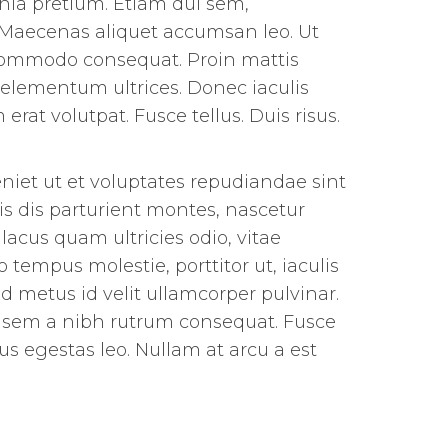
nia pretium. Etiam dui sem,
. Maecenas aliquet accumsan leo. Ut
a commodo consequat. Proin mattis
e elementum ultrices. Donec iaculis
rat volutpat. Fusce tellus. Duis risus.
niet ut et voluptates repudiandae sint
s dis parturient montes, nascetur
lacus quam ultricies odio, vitae
tempus molestie, porttitor ut, iaculis
 metus id velit ullamcorper pulvinar.
te sem a nibh rutrum consequat. Fusce
us egestas leo. Nullam at arcu a est